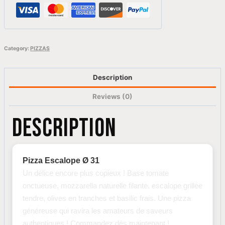
Category:
PIZZAS
Description
Reviews (0)
DESCRIPTION
Pizza Escalope Ø 31
Un délice encore plus copieux ! Base tomate
onctueuse, mozzarella naturelle filante, escalope grillée
tendre, olives en tranches et basilic frais. Une pizza
généreuse qui ravira les amateurs de saveurs
authentiques ! Commandez dès maintenant !