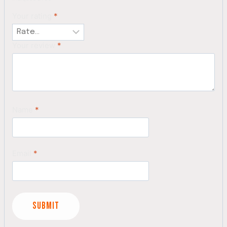
Your rating
*
Your review
*
Name
*
Email
*