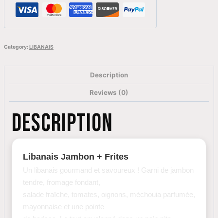
Category:
LIBANAIS
Description
Reviews (0)
DESCRIPTION
Libanais Jambon + Frites
Un libanais gourmand et savoureux ! Garni de jambon
tendre, fromage fondant,
salade fraîche, tomates, oignons, méchouia parfumée,
mayonnaise et une pointe