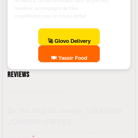
de harissa. Le tout enveloppé dans un pain pita
moelleux, accompagné de frites
croustillantes pour un combo parfait.
🚀 Glovo Delivery
🍽️ Yassir Food
REVIEWS
There are no reviews yet.
Be the first to review “LIBANAIS
JOMBON+FRITES”
Votre adresse e-mail ne sera pas publiée.
Les champs obligatoires sont
indiqués avec
*